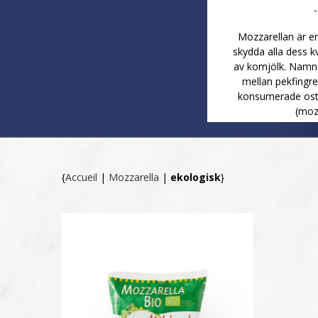
Mozzarellan är en
skydda alla dess kv
av komjölk. Namne
mellan pekfingre
konsumerade oste
(mozz
{
Accueil
|
Mozzarella
|
ekologisk
}