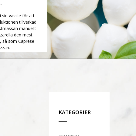
sin vassle för att
duktionen tillverkad
ostmassan manuellt
zzarella den mest
r, så som Caprese
izzan.
KATEGORIER