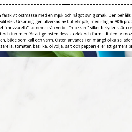
 färsk vit ostmassa med en mjuk och något syrlig smak. Den behålls i 
aliteter. Ursprungligen tillverkad av buffelmjölk, men idag är 90% pro
t ”mozzarella” kommer från verbet ”mozzare” vilket betyder skära 
t och tummen för att ge osten dess storlek och form. I Italien är mo
n, både som kall och varm. Osten används i en mängd olika sallade
arella, tomater, basilika, olivolja, salt och peppar) eller att garnera p